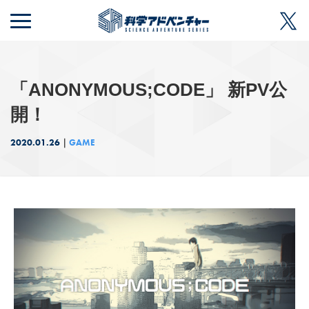
MENU
「ANONYMOUS;CODE」 新PV公
開！
2020.01.26
GAME
｜