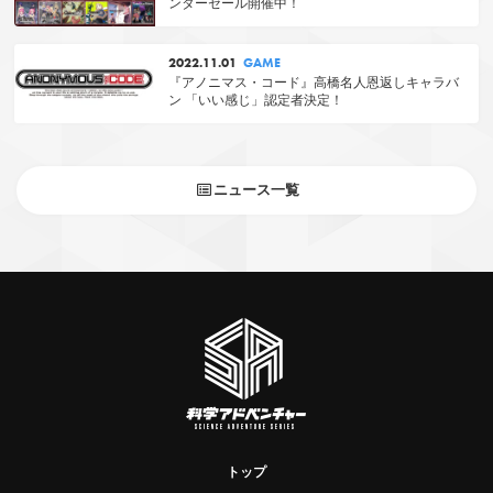
ンターセール開催中！
2022.11.01
GAME
『アノニマス・コード』高橋名人恩返しキャラバ
ン 「いい感じ」認定者決定！
ニュース一覧
トップ