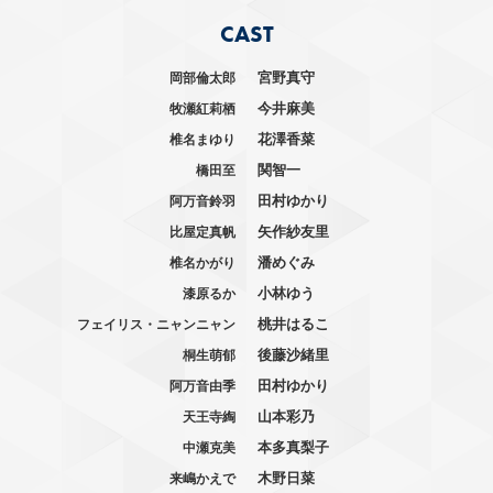
CAST
宮野真守
岡部倫太郎
今井麻美
牧瀬紅莉栖
花澤香菜
椎名まゆり
関智一
橋田至
田村ゆかり
阿万音鈴羽
矢作紗友里
比屋定真帆
潘めぐみ
椎名かがり
小林ゆう
漆原るか
桃井はるこ
フェイリス・ニャンニャン
後藤沙緒里
桐生萌郁
田村ゆかり
阿万音由季
山本彩乃
天王寺綯
本多真梨子
中瀬克美
木野日菜
来嶋かえで