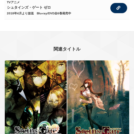
TVアニメ
シュタインズ・ゲート ゼロ
2018年4月より放送 Blu-ray/DVD全6巻発売中
関連タイトル
STEINS;GATE
STEINS;GATE
比翼恋理のだーりん