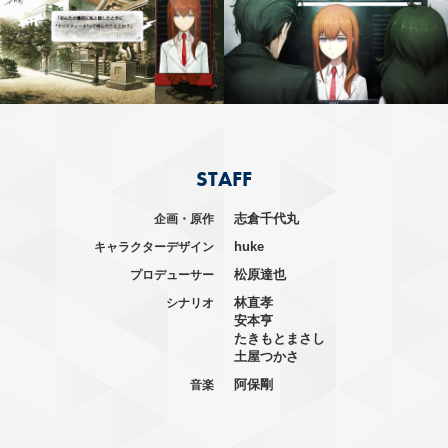
STAFF
志倉千代丸
企画・原作
huke
キャラクターデザイン
松原達也
プロデューサー
林直孝
シナリオ
安本亨
たきもとまさし
土屋つかさ
阿保剛
音楽